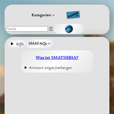
Zum
Inhalt
Kategorien
springen
Suchen
Info
SMAFAQs
Was ist SMATHERIA?
Antwort zeigen/verbergen