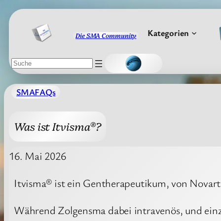
Zum
Inhalt
Kategorien
Die SMA Community
springen
Suchen
SMAFAQs
Was ist Itvisma®?
16. Mai 2026
Itvisma® ist ein Gentherapeutikum, von Novarti
Während Zolgensma dabei intravenös, und einz