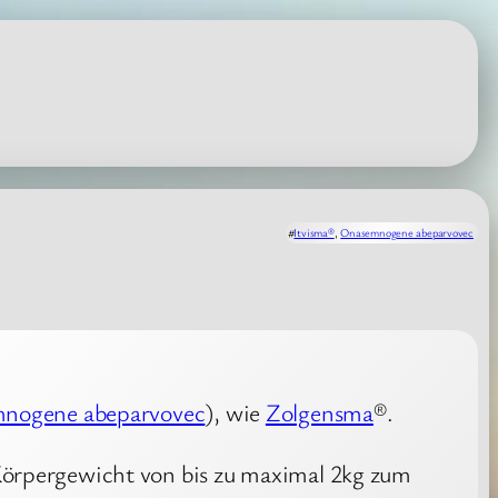
#
Itvisma®
, 
Onasemnogene abeparvovec
nogene abeparvovec
), wie
Zolgensma
®.
Körpergewicht von bis zu maximal 2kg zum