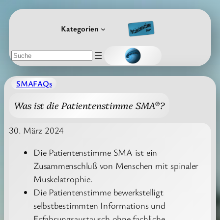
Zum
Inhalt
Kategorien
springen
Suchen
SMAFAQs
Was ist die Patientenstimme SMA®?
30. März 2024
Die Patientenstimme SMA ist ein
Zusammenschluß von Menschen mit spinaler
Muskelatrophie.
Die Patientenstimme bewerkstelligt
selbstbestimmten Informations und
Erfahrungsaustausch ohne fachliche