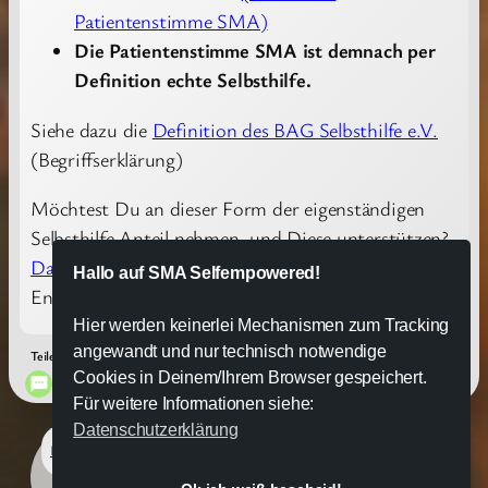
Patientenstimme SMA)
Die Patientenstimme SMA ist demnach per
Definition echte Selbsthilfe.
Siehe dazu die
Definition des BAG Selbsthilfe e.V.
(Begriffserklärung)
Möchtest Du an dieser Form der eigenständigen
Selbsthilfe Anteil nehmen, und Diese unterstützen?
Dann melde Dich gern
oder unterstütze das
Hallo auf SMA Selfempowered!
Engagement auf eine Dir passende Weise.
Hier werden keinerlei Mechanismen zum Tracking
angewandt und nur technisch notwendige
Teilen in:
Cookies in Deinem/Ihrem Browser gespeichert.
Für weitere Informationen siehe:
Datenschutzerklärung
Impressum
Datenschutz & Bedingungen