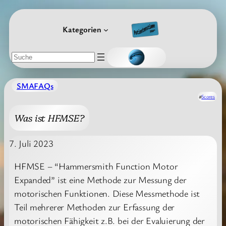
Zum
Inhalt
Kategorien
springen
Suchen
SMAFAQs
#
Scores
Was ist HFMSE?
7. Juli 2023
HFMSE – “Hammersmith Function Motor
Expanded” ist eine Methode zur Messung der
motorischen Funktionen. Diese Messmethode ist
Teil mehrerer Methoden zur Erfassung der
motorischen Fähigkeit z.B. bei der Evaluierung der